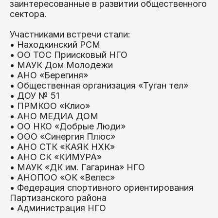
заинтересованные в развитии общественного
сектора.
Участниками встречи стали:
• Находкинский РСМ
• ОО ТОС Приисковый НГО
• МАУК Дом Молодежи
• АНО «Берегиня»
• Общественная организация «Туган тел»
• ДОУ № 51
• ПРМКОО «Клио»
• АНО МЕДИА ДОМ
• ОО НКО «Добрые Люди»
• ООО «Синергия Плюс»
• АНО СТК «КАЯК НХК»
• АНО СК «КИМУРА»
• МАУК «ДК им. Гагарина» НГО
• АНОПОО «ОК «Велес»
• Федерация спортивного ориентирования
Партизанского района
• Администрация НГО