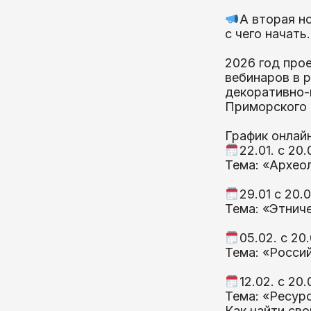
А вторая но
с чего начать.
2026 год про
вебинаров в 
декоративно-
Приморского 
График онлай
22.01. с 20.
Тема: «Археол
29.01 с 20.
Тема: «Этниче
05.02. с 20
Тема: «Росси
12.02. с 20.
Тема: «Ресур
Как найти сво