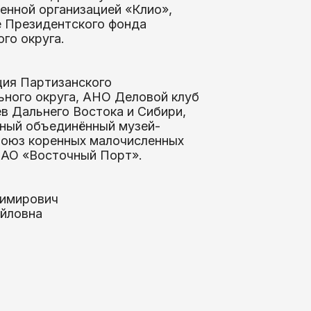
нной организацией «Клио»,
е Президентского фонда
го округа.
ция Партизанского
ьного округа, АНО Деловой клуб
в Дальнего Востока и Сибири,
ный объединённый музей-
 Союз коренных малочисленных
 АО «Восточный Порт».
димирович
айловна