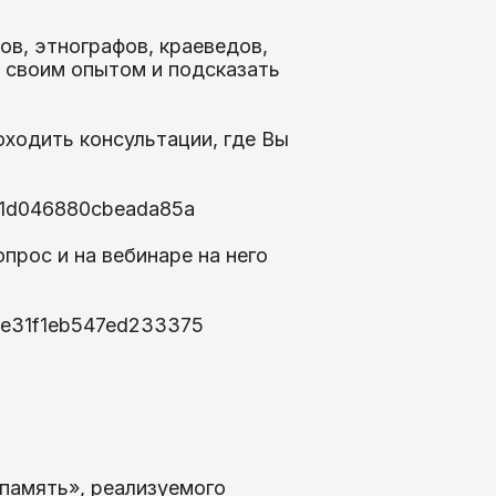
в, этнографов, краеведов,
 своим опытом и подсказать
оходить консультации, где Вы
281d046880cbeada85a
прос и на вебинаре на него
e8e31f1eb547ed233375
:
 память», реализуемого