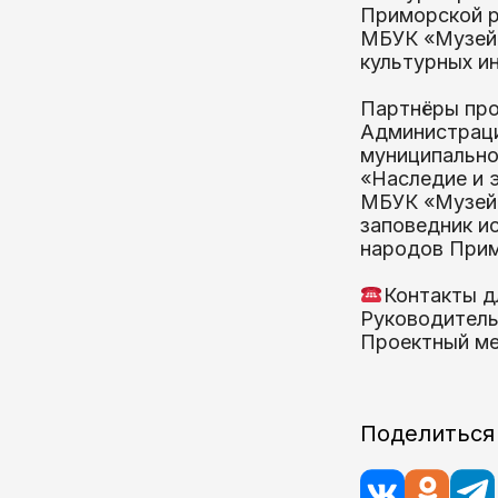
Приморской р
МБУК «Музейн
культурных и
Партнёры про
Администраци
муниципально
«Наследие и 
МБУК «Музейн
заповедник и
народов Прим
Контакты д
Руководитель
Проектный ме
Поделиться