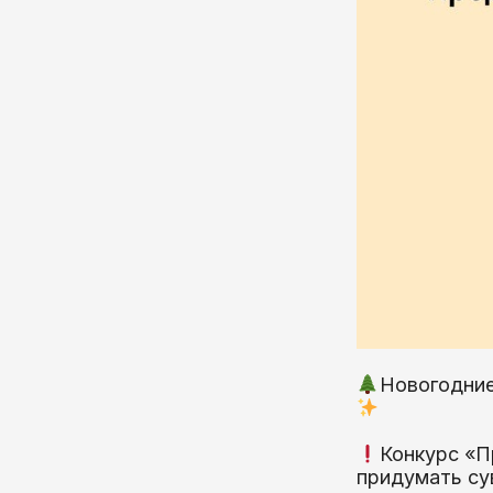
Новогодние
Конкурс «П
придумать сув