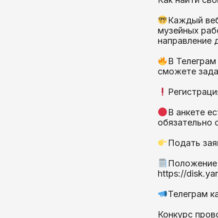
Каждый веб
музейных раб
направление 
В Телеграм
сможете зада
Регистрация
В анкете ес
обязательно 
Подать заяв
Положение 
https://disk.
Телеграм ка
Конкурс пров