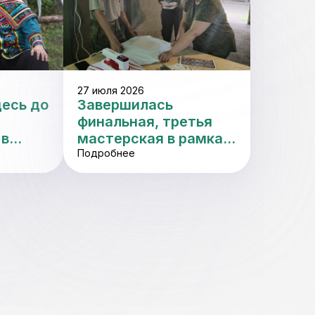
27 июля 2026
есь до
Завершилась
финальная, третья
 в
мастерская в рамках
»!
проекта «Приморская
Подробнее
история на память»