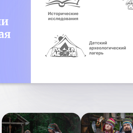
ии
ая