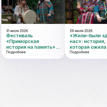
31 июля 2026
29 июля 2026
Фестиваль
«Жили-были зд
«Приморская
нас»: история,
история на память»:
которая ожила
традиции оживают в
Подробнее
«Палеодеревне
Подробнее
«Палеодеревне»!