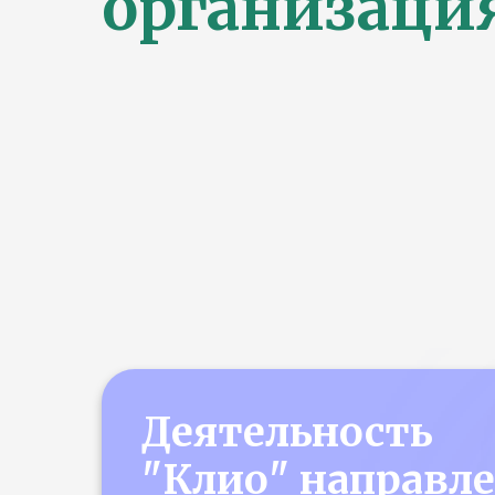
организаци
Деятельность
"Клио" направл