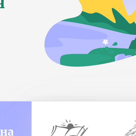
я
ена