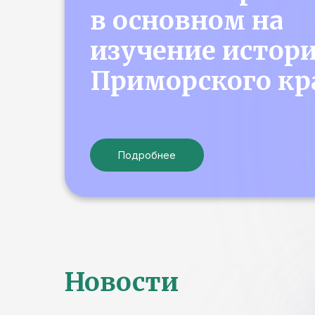
в основном на
изучение истор
Приморского кр
Подробнее
Новости